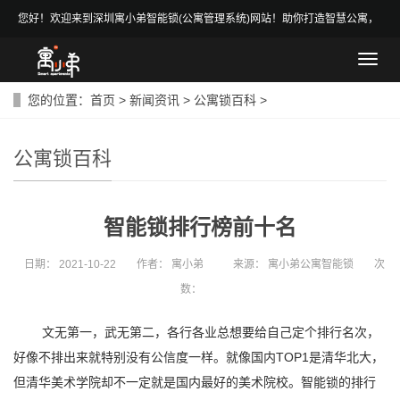
您好！欢迎来到深圳寓小弟智能锁(公寓管理系统)网站！助你打造智慧公寓，
做智慧房东！
导
航
菜
您的位置：
首页
>
新闻资讯
>
公寓锁百科
>
单
公寓锁百科
智能锁排行榜前十名
日期：
2021-10-22
作者：
寓小弟
来源：
寓小弟公寓智能锁
次
数：
文无第一，武无第二，各行各业总想要给自己定个排行名次，
好像不排出来就特别没有公信度一样。就像国内TOP1是清华北大，
但清华美术学院却不一定就是国内最好的美术院校。智能锁的排行