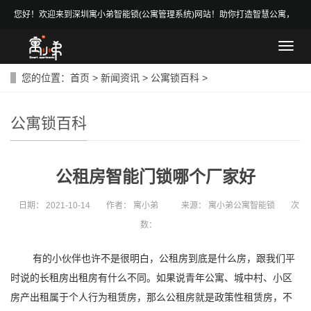
您好！欢迎来到深圳寓小弟智能锁(公寓管理系统)网站！助你打造智慧公寓，
做智慧房东！
导
航
菜
您的位置：
首页
>
新闻资讯
>
公寓锁百科
>
单
公寓锁百科
公租房智能门锁哪个厂家好
日期：
2021-10-14
作者：
寓小弟
来源：
寓小弟公寓智能锁
次
数：
有的小伙伴也许不是很明白，公租房到底是什么房，跟我们平
时说的长租房出租房有什么不同。如果说青年公寓、城中村、小区
房产出租属于个人行为租赁房，那么公租房就是政策性租赁房，不