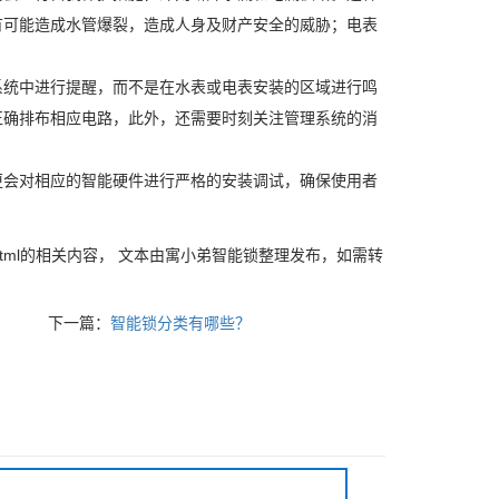
有可能造成水管爆裂，造成人身及财产安全的威胁；电表
。
系统中进行提醒，而不是在水表或电表安装的区域进行鸣
正确排布相应电路，此外，还需要时刻关注管理系统的消
更会对相应的智能硬件进行严格的安装调试，确保使用者
znsbk/238.html的相关内容， 文本由寓小弟智能锁整理发布，如需转
下一篇：
智能锁分类有哪些？