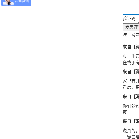
验证码:
发表评
注：网
来自【
哎，生
在终于
来自【
家里有
看房，
来自【
你们公
爽！
来自【
说真的
一键管