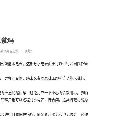
功能吗
小弟公寓智能锁
次数：
网式智能水电表。这部分水电表由于可以进行联网操作管
表、远程开合闸、线上交费以及过压即断等功能来进行。
。
统将推送提醒信息，避免用户一不小心将余额用尽，影响
，管理员也可以远程对水电表进行合闸。这类提醒功能为
也会进行自我保护措施，即刻断开水流和电流供给。这种