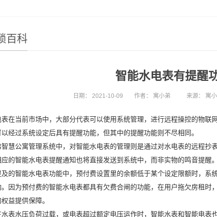
锁百科
智能水电表有提醒
日期：
2021-10-09
作者：
寓小弟
来源：
寓
电表在当前市场中，大部分代表可以使用系统管理，进行远程操控的物联
可以经过系统设定后具有提醒功能，但其中的提醒功能则不尽相同。
弟智慧公寓管理系统中，对智能水电表的管理则是通过对水电表的远程抄
相应的智能水电表提醒通知也将直接发送到系统中，而非实物的鸣音提醒
提及的智能水电表功能中，预付费设置里的余额低于某个设定限额时，系
动。因为预付费的智能水电表都具有欠费合闸的功能，在用户拖欠房租时
的权益提供保障。
在水表水压负荷过载，或电表超过额定电压运作时，智能水表和智能电表