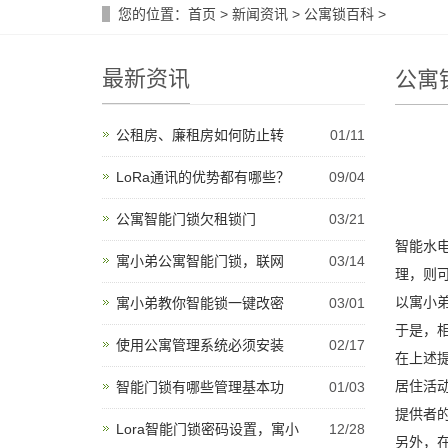
您的位置：
首页
>
新闻资讯
>
公寓锁百科
>
最新资讯
公寓
公租房、廉租房如何防止转
01/11
LoRa通讯的优势都有哪些？
09/04
公寓智能门锁欠租锁门
03/21
智能水
寓小弟公寓智能门锁，联网
03/14
理，则
以寓小
寓小弟教你智能锁一键改密
03/01
于是，
使用公寓管理系统必须安装
02/17
在上述
居住活
智能门锁有哪些管理基本功
01/03
提供者
Lora智能门锁密码设置，寓小
12/28
另外，