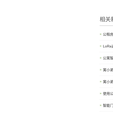
相关
公租
LoR
公寓
寓小
寓小
使用
智能门