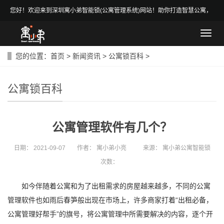
您好！欢迎来到深圳寓小弟智能锁(公寓管理系统)网站！助你打造智慧公寓，
做智慧房东！
导
航
菜
您的位置：
首页
>
新闻资讯
>
公寓锁百科
>
单
公寓锁百科
公寓管理软件有几个？
日期：
2021-09-07
作者：
寓小弟小亮
来源：
寓小弟公寓智能锁
次数：
如今伴随着公寓和为了出租需求的房屋越来越多，不同的公寓
管理软件也如雨后春笋般出现在市场上，许多商家打着“出租必备，
公寓管理好帮手”的旗号，将公寓管理中所需要解决的内容，逐个开