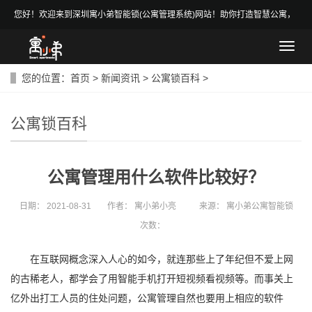
您好！欢迎来到深圳寓小弟智能锁(公寓管理系统)网站！助你打造智慧公寓，
做智慧房东！
导
航
菜
您的位置：
首页
>
新闻资讯
>
公寓锁百科
>
单
公寓锁百科
公寓管理用什么软件比较好？
日期：
2021-08-31
作者：
寓小弟小亮
来源：
寓小弟公寓智能锁
次数：
在互联网概念深入人心的如今，就连那些上了年纪但不爱上网
的古稀老人，都学会了用智能手机打开短视频看视频等。而事关上
亿外出打工人员的住处问题，公寓管理自然也要用上相应的软件