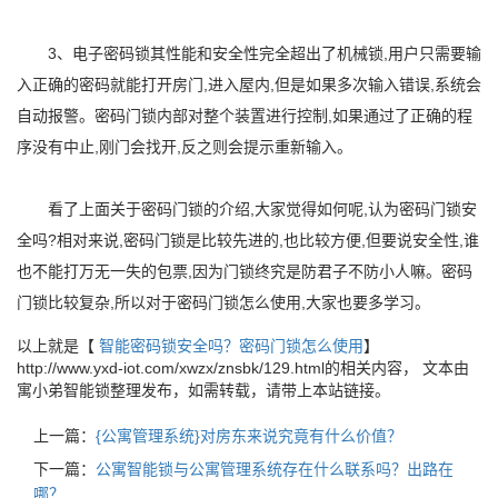
3、电子密码锁其性能和安全性完全超出了机械锁,用户只需要输
入正确的密码就能打开房门,进入屋内,但是如果多次输入错误,系统会
自动报警。密码门锁内部对整个装置进行控制,如果通过了正确的程
序没有中止,刚门会找开,反之则会提示重新输入。
看了上面关于密码门锁的介绍,大家觉得如何呢,认为密码门锁安
全吗?相对来说,密码门锁是比较先进的,也比较方便,但要说安全性,谁
也不能打万无一失的包票,因为门锁终究是防君子不防小人嘛。密码
门锁比较复杂,所以对于密码门锁怎么使用,大家也要多学习。
以上就是【
智能密码锁安全吗？密码门锁怎么使用
】
http://www.yxd-iot.com/xwzx/znsbk/129.html的相关内容， 文本由
寓小弟智能锁整理发布，如需转载，请带上本站链接。
上一篇：
{公寓管理系统}对房东来说究竟有什么价值？
下一篇：
公寓智能锁与公寓管理系统存在什么联系吗？出路在
哪？