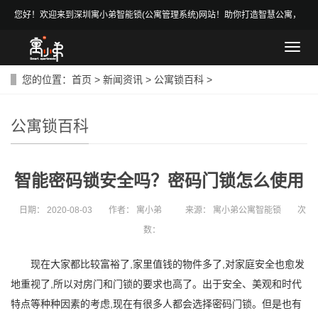
您好！欢迎来到深圳寓小弟智能锁(公寓管理系统)网站！助你打造智慧公寓，
做智慧房东！
导
航
菜
您的位置：
首页
>
新闻资讯
>
公寓锁百科
>
单
公寓锁百科
智能密码锁安全吗？密码门锁怎么使用
日期：
2020-08-03
作者：
寓小弟
来源：
寓小弟公寓智能锁
次
数：
现在大家都比较富裕了,家里值钱的物件多了,对家庭安全也愈发
地重视了,所以对房门和门锁的要求也高了。出于安全、美观和时代
特点等种种因素的考虑,现在有很多人都会选择密码门锁。但是也有