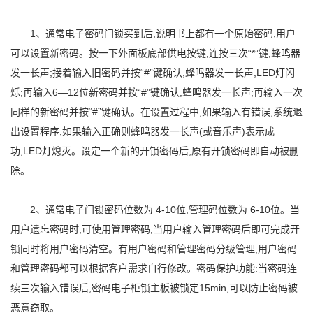
1、通常电子密码门锁买到后,说明书上都有一个原始密码,用户
可以设置新密码。按一下外面板底部供电按键,连按三次“*”键,蜂鸣器
发一长声;接着输入旧密码并按“#”键确认,蜂鸣器发一长声,LED灯闪
烁;再输入6—12位新密码并按“#”键确认,蜂鸣器发一长声;再输入一次
同样的新密码并按“#”键确认。在设置过程中,如果输入有错误,系统退
出设置程序,如果输入正确则蜂鸣器发一长声(或音乐声)表示成
功,LED灯熄灭。设定一个新的开锁密码后,原有开锁密码即自动被删
除。
2、通常电子门锁密码位数为 4-10位,管理码位数为 6-10位。当
用户遗忘密码时,可使用管理密码,当用户输入管理密码后即可完成开
锁同时将用户密码清空。有用户密码和管理密码分级管理,用户密码
和管理密码都可以根据客户需求自行修改。密码保护功能:当密码连
续三次输入错误后,密码电子柜锁主板被锁定15min,可以防止密码被
恶意窃取。